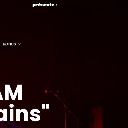
présente :
BONUS
AM
ins"