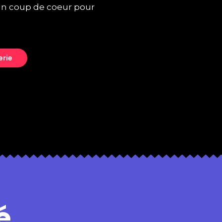
 un coup de coeur pour
erie
é