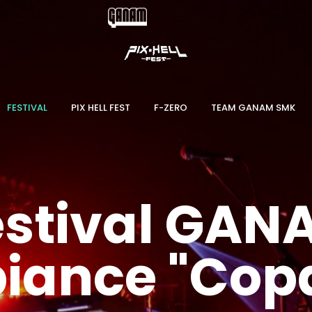
FESTIVAL
PIX HELL FEST
F-ZERO
TEAM GANAM SMK
estival GAN
iance "Copa