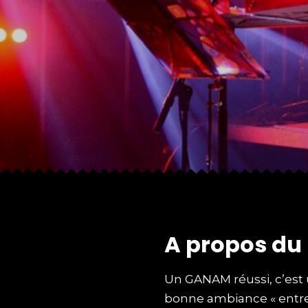
A
p
r
o
p
o
s
d
u
Un GANAM réussi, c’est 
bonne ambiance « entre c