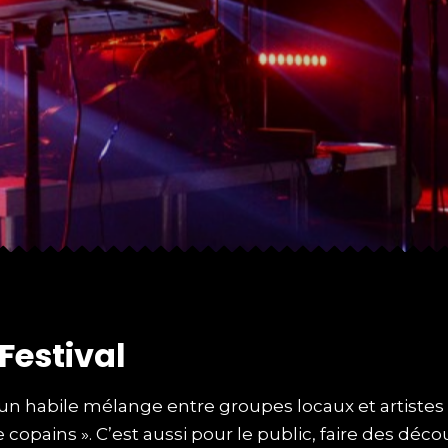
F
e
s
t
i
v
a
l
un habile mélange entre groupes locaux et artistes
opains ». C’est aussi pour le public, faire des déco